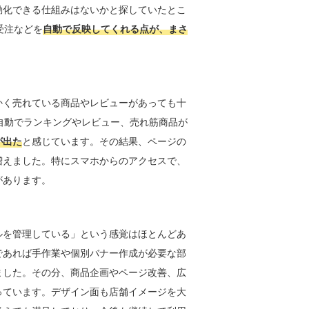
動化できる仕組みはないかと探していたとこ
受注などを
自動で反映してくれる点が、まさ
かく売れている商品やレビューがあっても十
、自動でランキングやレビュー、売れ筋商品が
が出た
と感じています。その結果、ページの
増えました。特にスマホからのアクセスで、
があります。
ルを管理している」という感覚はほとんどあ
であれば手作業や個別バナー作成が必要な部
ました。その分、商品企画やページ改善、広
っています。デザイン面も店舗イメージを大