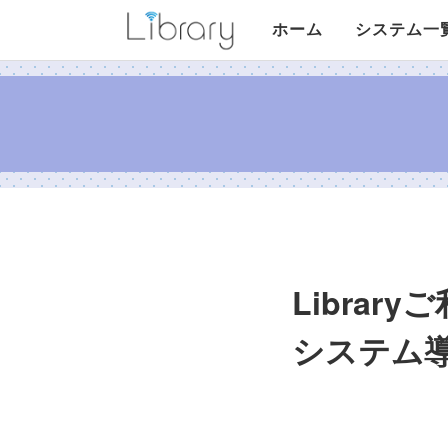
Library
ホーム
システム一
リア受
リアコメ
G-カレンダー
フリーセレクト
Librar
システム