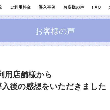
覧
ご利用料金
導入事例
お客様の声
FAQ
お客様の声
レコメンドR
発送スペクタクル
アリーナ
スライドバナー
レビュー決算
G-ニュース
yご利用店舗様から
導入後の感想をいただきました