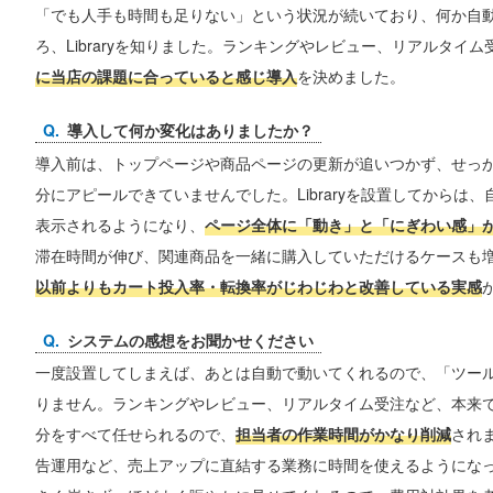
「でも人手も時間も足りない」という状況が続いており、何か自
ろ、Libraryを知りました。ランキングやレビュー、リアルタイム
に当店の課題に合っていると感じ導入
を決めました。
導入して何か変化はありましたか？
導入前は、トップページや商品ページの更新が追いつかず、せっ
分にアピールできていませんでした。Libraryを設置してからは
表示されるようになり、
ページ全体に「動き」と「にぎわい感」
滞在時間が伸び、関連商品を一緒に購入していただけるケースも
以前よりもカート投入率・転換率がじわじわと改善している実感
システムの感想をお聞かせください
一度設置してしまえば、あとは自動で動いてくれるので、「ツー
りません。ランキングやレビュー、リアルタイム受注など、本来
分をすべて任せられるので、
担当者の作業時間がかなり削減
され
告運用など、売上アップに直結する業務に時間を使えるようにな