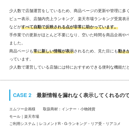
少人数で店舗運営をしているため、商品ページの更新や管理に多
ビュー表示、店舗内売上ランキング、楽天市場ランキング受賞表
などが
すべて自動で反映される点が非常に助かっています。
手作業での更新がほとんど不要になり、空いた時間を商品企画や
ました。
商品ページも
常に新しい情報が表示
されるため、見た目にも
動き
っています。
少人数で運営している店舗には特におすすめできる便利な機能だ
最新情報を漏れなく表示してくれるの
エムツー企画
取扱商材：インナー・小物雑貨
モール｜楽天市場
ご利用システム｜レコメンドR・G-ランキング・リア受・リアコメ