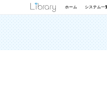
Library
ホーム
システム一
リア受
リアコメ
G-カレンダー
フリーセレクト