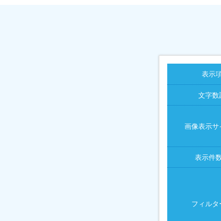
表示
文字数
画像表示サ
表示件
フィルタ