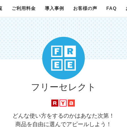
覧
ご利用料金
導入事例
お客様の声
FAQ
レコメンドR
発送スペクタクル
アリーナ
スライドバナー
レビュー決算
G-ニュース
フリーセレクト
楽天市場対応
Yahoo!ショッピング対応
Wowma!対応
どんな使い方をするのかはあなた次第！
商品を自由に選んでアピールしよう！