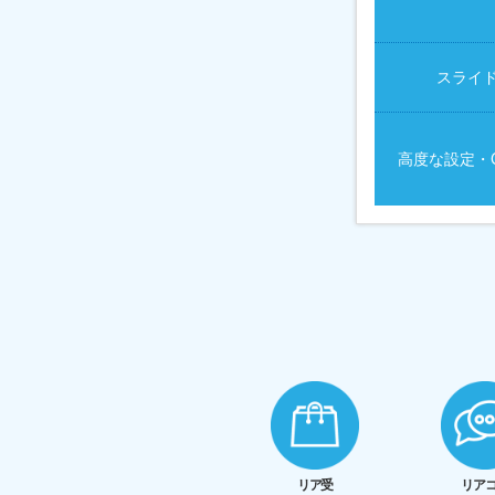
スライ
高度な設定・
リア受
リア