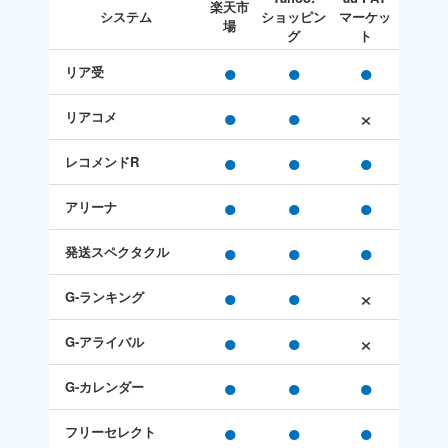
楽天市
システム
ショッピン
マーケッ
場
グ
ト
●
●
●
リア受
●
●
×
リアコメ
●
●
●
レコメンドR
●
●
●
アリーナ
●
●
●
発送スペクタクル
●
●
×
G-ランキング
●
●
×
G-アライバル
●
●
●
G-カレンダー
●
●
●
フリーセレクト