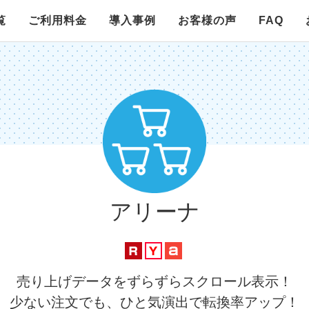
覧
ご利用料金
導入事例
お客様の声
FAQ
レコメンドR
発送スペクタクル
アリーナ
スライドバナー
レビュー決算
G-ニュース
アリーナ
楽天市場対応
Yahoo!ショッピング対応
Wowma!対応
売り上げデータをずらずらスクロール表示！
少ない注文でも、ひと気演出で転換率アップ！