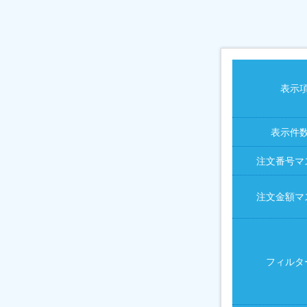
表示
表示件
注文番号マ
注文金額マ
フィルタ