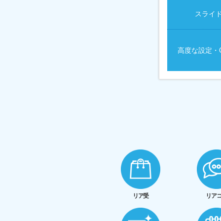
スライ
高度な設定・
リア受
リア