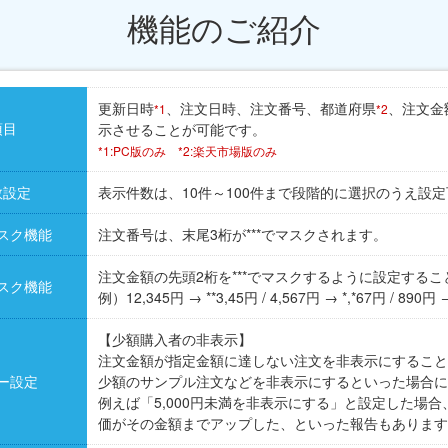
機能のご紹介
更新日時
、注文日時、注文番号、都道府県
、注文金
*1
*2
項目
示させることが可能です。
*1:PC版のみ *2:楽天市場版のみ
数設定
表示件数は、10件～100件まで段階的に選択のうえ設
スク機能
注文番号は、末尾3桁が***でマスクされます。
注文金額の先頭2桁を***でマスクするように設定する
スク機能
例）12,345円 → **3,45円 / 4,567円 → *,*67円 / 890円 
【少額購入者の非表示】
注文金額が指定金額に達しない注文を非表示にすること
ー設定
少額のサンプル注文などを非表示にするといった場合に
例えば「5,000円未満を非表示にする」と設定した場
価がその金額までアップした、といった報告もあります