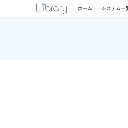
Library
ホーム
システム一
リア受
リアコメ
G-カレンダー
フリーセレクト